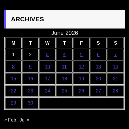
ARCHIVES
June 2026
M
T
W
T
F
S
S
1
2
3
4
5
6
7
8
9
10
11
12
13
14
15
16
17
18
19
20
21
22
23
24
25
26
27
28
29
30
« Feb
Jul »