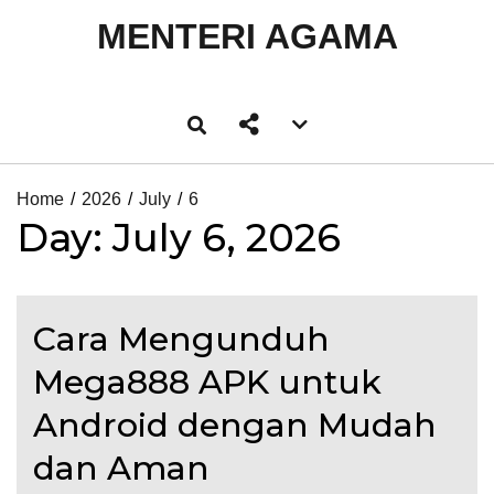
Skip
MENTERI AGAMA
to
content
Account
menu
toggle
Home
2026
July
6
Day:
July 6, 2026
Cara Mengunduh
Mega888 APK untuk
Android dengan Mudah
dan Aman