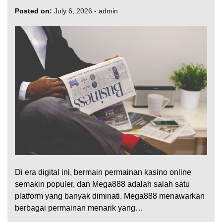
Posted on:
July 6, 2026
-
admin
Di era digital ini, bermain permainan kasino online
semakin populer, dan Mega888 adalah salah satu
platform yang banyak diminati. Mega888 menawarkan
berbagai permainan menarik yang…