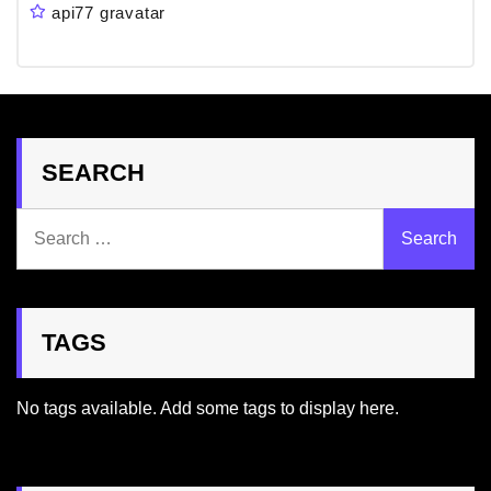
api77 gravatar
SEARCH
Search
for:
TAGS
No tags available. Add some tags to display here.