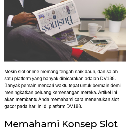
Mesin slot online memang tengah naik daun, dan salah
satu platform yang banyak dibicarakan adalah DV188.
Banyak pemain mencari waktu tepat untuk bermain demi
meningkatkan peluang kemenangan mereka. Artikel ini
akan membantu Anda memahami cara menemukan slot
gacor pada hari ini di platform DV188.
Memahami Konsep Slot