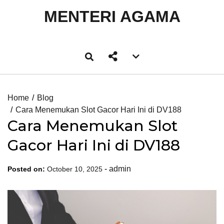
Skip
MENTERI AGAMA
to
content
Account
menu
toggle
Home
Blog
Cara Menemukan Slot Gacor Hari Ini di DV188
Cara Menemukan Slot
Gacor Hari Ini di DV188
-
admin
Posted on:
October 10, 2025