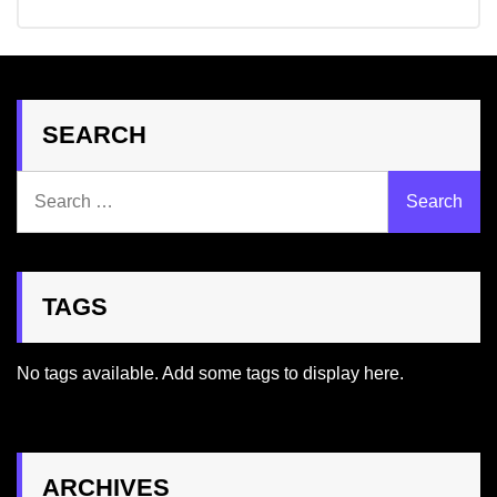
SEARCH
Search
for:
TAGS
No tags available. Add some tags to display here.
ARCHIVES