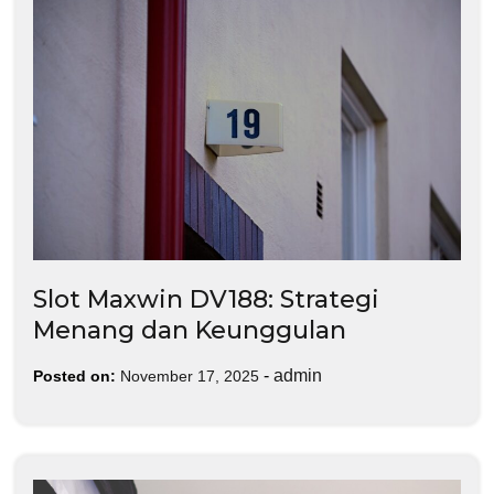
Slot Maxwin DV188: Strategi
Menang dan Keunggulan
-
admin
Posted on:
November 17, 2025