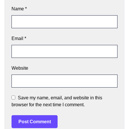
Name
*
Email
*
Website
Save my name, email, and website in this
browser for the next time I comment.