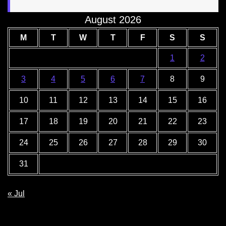
August 2026
M
T
W
T
F
S
S
1
2
3
4
5
6
7
8
9
10
11
12
13
14
15
16
17
18
19
20
21
22
23
24
25
26
27
28
29
30
31
« Jul