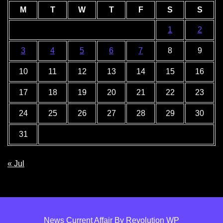
M
T
W
T
F
S
S
1
2
3
4
5
6
7
8
9
10
11
12
13
14
15
16
17
18
19
20
21
22
23
24
25
26
27
28
29
30
31
« Jul
News Current Affair By Revolution WP