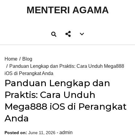
Skip
MENTERI AGAMA
to
content
Account
menu
toggle
Home
Blog
Panduan Lengkap dan Praktis: Cara Unduh Mega888
iOS di Perangkat Anda
Panduan Lengkap dan
Praktis: Cara Unduh
Mega888 iOS di Perangkat
Anda
-
admin
Posted on:
June 11, 2026