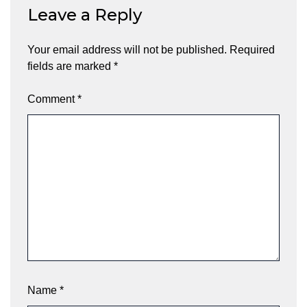
Leave a Reply
Your email address will not be published.
Required
fields are marked
*
Comment
*
Name
*